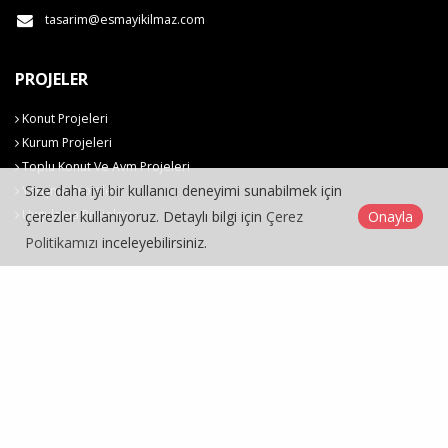
tasarim@esmayikilmaz.com
PROJELER
Konut Projeleri
Kurum Projeleri
Toplu Konut Ve Avm Projeleri
Size daha iyi bir kullanıcı deneyimi sunabilmek için
Yarışma Projeleri
Uygulama Projeleri
çerezler kullanıyoruz. Detaylı bilgi için
Çerez
Onayla
Politikamızı
inceleyebilirsiniz.
Esma Yıkılmaz Tasarım Mimarlık © 2026
Çerez Politikası
Designed by
Kent Media