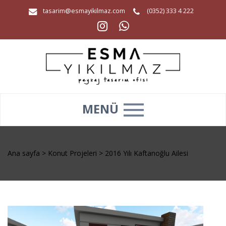
tasarim@esmayikilmaz.com
(0352) 333 4 222
MENÜ
Ana sayfa
>
Konut Projeleri
>
2016 Yılı Kaftanoğlu Ailesi