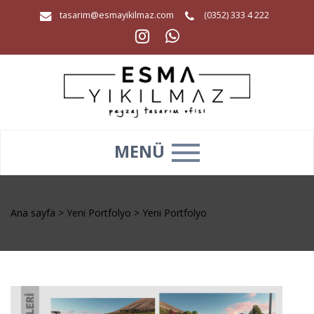
tasarim@esmayikilmaz.com
(0352) 333 4 222
MENÜ
Ana sayfa
>
Yeni Portfolyo
>
Yeni Portfolyo