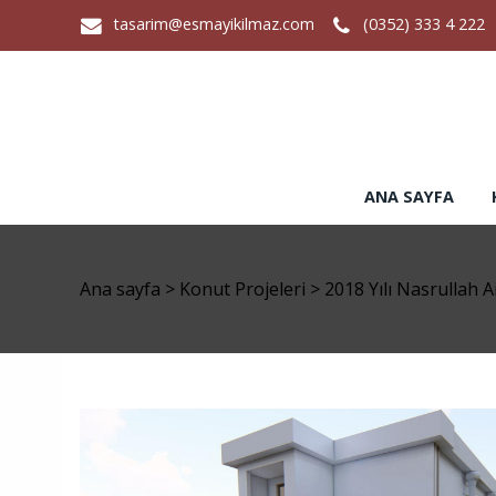
tasarim@esmayikilmaz.com
(0352) 333 4 222
ANA SAYFA
Ana sayfa
>
Konut Projeleri
>
2018 Yılı Nasrullah Ai