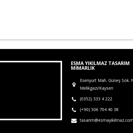
ESMA YIKILMAZ TASARIM
MIMARLIK
Esenyurt Mah. Güneş Sok. 
Melikgazi/Kayseri
(0352) 333 4 222
(+90) 506 704 40 38
tasarim@esmayikilmaz.co