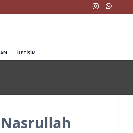
ARI
İLETIŞIM
ı Nasrullah