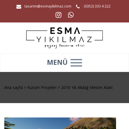
tasarim@esmayikilmaz.com
(0352) 333 4 222
MENÜ
Ana sayfa
>
Kurum Projeleri
>
2016 Yılı Alidağ Mesire Alanı